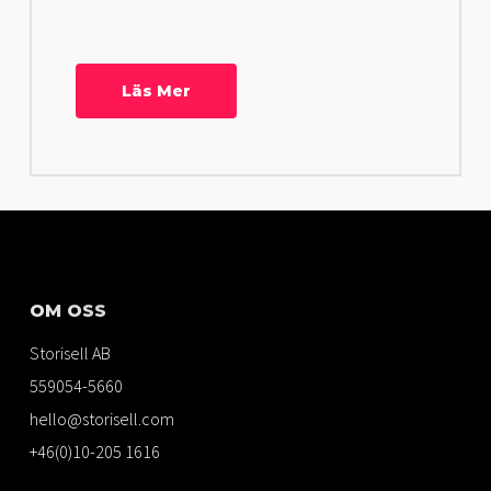
Läs Mer
OM OSS
Storisell AB
559054-5660
hello@storisell.com
+46(0)10-205 1616