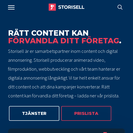
Menu
Skip
to
sear
main
content
RÄTT CONTENT KAN
FÖRVANDLA DITT FÖRETAG
.
Storisell är er samarbetspartner inom content och digital
annonsering. Storisell producerar animerad video,
filmproduktion, webbutveckling och vårt team hanterar er
digitala annonsering långsiktigt. Vi tar helt enkelt ansvar för
ditt content och att dina kampanjer konverterar. Rätt
content kan förvandla ditt företag – ladda ner vår prislista.
TJÄNSTER
PRISLISTA