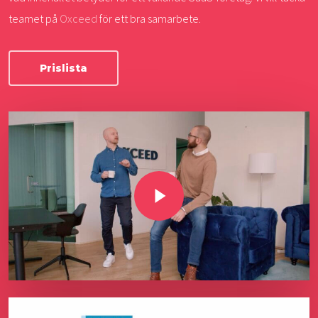
teamet på
Oxceed
för ett bra samarbete.
Prislista
Play Video