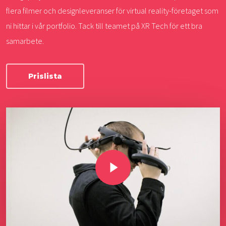
flera filmer och designleveranser för virtual reality-företaget som
ni hittar i vår portfolio. Tack till teamet på XR Tech för ett bra
samarbete.
Prislista
Play Video