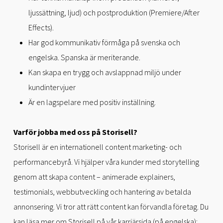
ljussättning, ljud) och postproduktion (Premiere/After
Effects).
Har god kommunikativ förmåga på svenska och
engelska. Spanska är meriterande.
Kan skapa en trygg och avslappnad miljö under
kundintervjuer
Är en lagspelare med positiv inställning.
Varför jobba med oss på Storisell?
Storisell är en internationell content marketing- och
performancebyrå. Vi hjälper våra kunder med storytelling
genom att skapa content – animerade explainers,
testimonials, webbutveckling och hantering av betalda
annonsering. Vi tror att rätt content kan förvandla företag. Du
kan läsa mer om Storisell på vår karriärsida (på engelska):