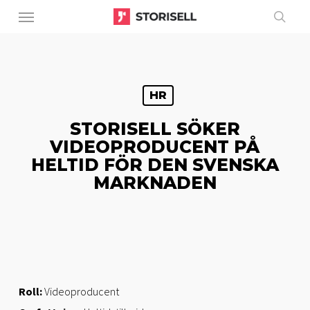
Menu
Skip
to
sear
main
content
HR
STORISELL SÖKER
VIDEOPRODUCENT PÅ
HELTID FÖR DEN SVENSKA
MARKNADEN
Roll:
Videoproducent