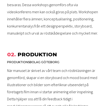
besvaras. Dessa workshops genomförs ofta via
videokonferens men kan också göras på plats. Workshopen
innehåller flera ämnen; konceptualisering, positionering,
konkurrentanalys från ett designperspektiv, storyboard,
manuskript och urval av röstskådespelare och mycket mer.
02.
PRODUKTION
PRODUKTIONSBOLAG GÖTEBORG
När manuset är skrivet av vårt team och röstinläsningen är
genomförd, skapar vi en storyboard och mood board med
illustrationer och bilder som efterliknar utseendet på
företagets film innan vi startar animering eller inspelning.
Detta hjälper oss att få din feedback tidigt i
produktionsprocessen så att eventuella förändringar