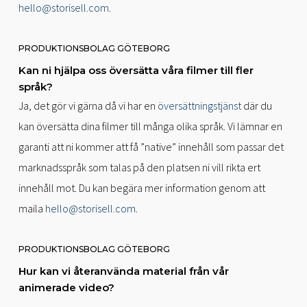
hello@storisell.com
.
PRODUKTIONSBOLAG GÖTEBORG
Kan ni hjälpa oss översätta våra filmer till fler
språk?
Ja, det gör vi gärna då vi har en
översättningstjänst
där du
kan översätta dina filmer till många olika språk. Vi lämnar en
garanti att ni kommer att få ”native” innehåll som passar det
marknadsspråk som talas på den platsen ni vill rikta ert
innehåll mot. Du kan begära mer information genom att
maila
hello@storisell.com
.
PRODUKTIONSBOLAG GÖTEBORG
Hur kan vi återanvända material från vår
animerade video?