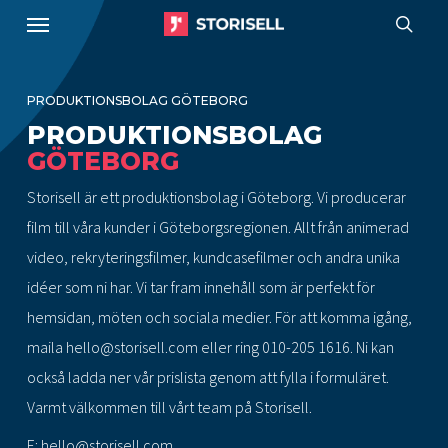
Menu
Skip
to
sear
main
PRODUKTIONSBOLAG GÖTEBORG
content
PRODUKTIONSBOLAG
GÖTEBORG
Storisell är ett produktionsbolag i Göteborg. Vi producerar
film till våra kunder i Göteborgsregionen. Allt från animerad
video, rekryteringsfilmer, kundcasefilmer och andra unika
idéer som ni har. Vi tar fram innehåll som är perfekt för
hemsidan, möten och sociala medier. För att komma igång,
maila
hello@storisell.com
eller ring
010-205 1616
. Ni kan
också ladda ner vår prislista genom att fylla i formuläret.
Varmt välkommen till vårt team på Storisell.
E:
hello@storisell.com