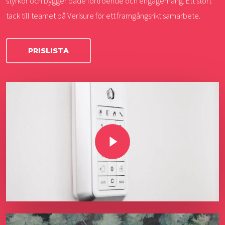
styrkor och bygger både förtroende och engagemang. Ett stort
tack till teamet på Verisure för ett framgångsrikt samarbete.
PRISLISTA
Play Video