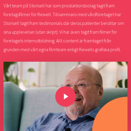
Vårt team på Storisell har som produktionsbolag tagit fram
företagsfilmer för Rewell. Tillsammans med vårdföretaget har
Storisell tagit fram testimonials där deras patienter berättar om
sina upplevelser (utan skript). Vi har även tagit fram filmer för
företagets internutbildning. Allt content är framtaget från
grunden med vårt egna filmteam enligt Rewells grafiska profil.
Play Video