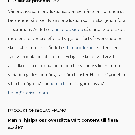
Hur ser er process ut?
Vår process som produktionsbolag ser något annorlunda ut
beroende på vilken typ av produktion som vi ska genomföra
tillsammans. Är det en
animerad video
så startar vi projektet
med en storyboard efter att vi genomfört vår workshop och
skrivit klart manuset. Är det en
filmproduktion
sätter vi en
tydlig produktionsplan där vi tydligt beskriver vad vi vill
åstadkomma i produktionen och hur vi tar oss tid. Samma
variation gäller för många av våra tjänster. Har du frågor eller
vill hitta något på vår
hemsida
, maila gärna oss på
hello@storisell.com
.
PRODUKTIONSBOLAG MALMÖ
Kan ni hjälpa oss översätta vårt content till flera
språk?