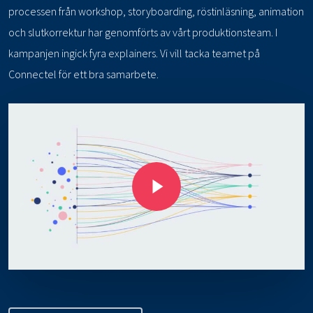
processen från workshop, storyboarding, röstinläsning, animation
och slutkorrektur har genomförts av vårt produktionsteam. I
kampanjen ingick fyra explainers. Vi vill tacka teamet på
Connectel för ett bra samarbete.
Play Video