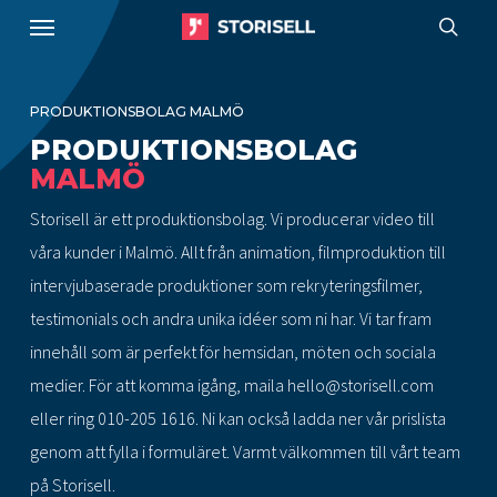
Menu
Skip
to
sear
main
PRODUKTIONSBOLAG MALMÖ
content
PRODUKTIONSBOLAG
MALMÖ
Storisell är ett produktionsbolag. Vi producerar video till
våra kunder i Malmö. Allt från animation, filmproduktion till
intervjubaserade produktioner som rekryteringsfilmer,
testimonials och andra unika idéer som ni har. Vi tar fram
innehåll som är perfekt för hemsidan, möten och sociala
medier. För att komma igång, maila
hello@storisell.com
eller ring
010-205 1616
. Ni kan också ladda ner vår prislista
genom att fylla i formuläret. Varmt välkommen till vårt team
på Storisell.