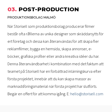
03.
POST-PRODUCTION
PRODUKTIONSBOLAG MALMÖ
När Storisell som produktionsbolag producerar filmer
består ofta råfilerna av unika designer som skräddarsytts för
ert företag och dessa kan återanvändas för att skapa fler
reklamfilmer, bygga en hemsida, skapa annonser, e-
böcker, grafiska profiler eller andra kreativa idéer du har.
Denna återanvändbarhet i kombination med det faktum att
teamet på Storisell har en förbättrad inlärningskurva efter
första projektet, innebär att du kan skapa massor av
marknadsföringsmaterial när första projekt har slutförts.
Begär en offert för att komma igång. E:
hello@storisell.com