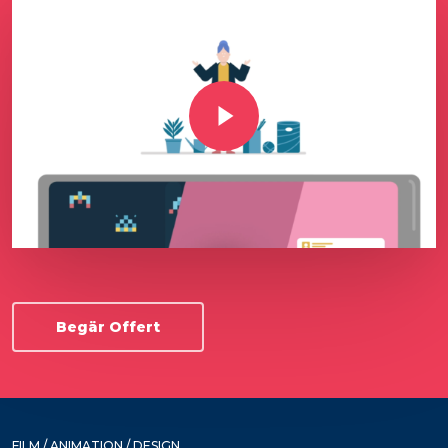
Play Video
Begär Offert
FILM / ANIMATION / DESIGN