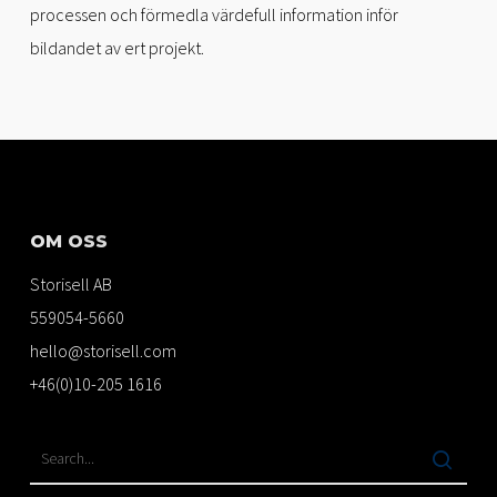
processen och förmedla värdefull information inför
bildandet av ert projekt.
OM OSS
Storisell AB
559054-5660
hello@storisell.com
+46(0)10-205 1616