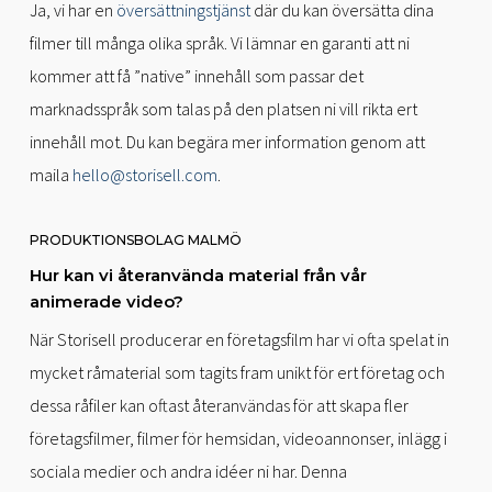
Ja, vi har en
översättningstjänst
där du kan översätta dina
filmer till många olika språk. Vi lämnar en garanti att ni
kommer att få ”native” innehåll som passar det
marknadsspråk som talas på den platsen ni vill rikta ert
innehåll mot. Du kan begära mer information genom att
maila
hello@storisell.com
.
PRODUKTIONSBOLAG MALMÖ
Hur kan vi återanvända material från vår
animerade video?
När Storisell producerar en företagsfilm har vi ofta spelat in
mycket råmaterial som tagits fram unikt för ert företag och
dessa råfiler kan oftast återanvändas för att skapa fler
företagsfilmer, filmer för hemsidan, videoannonser, inlägg i
sociala medier och andra idéer ni har. Denna