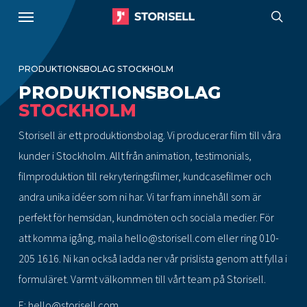
Menu
Skip
to
sear
main
PRODUKTIONSBOLAG STOCKHOLM
content
PRODUKTIONSBOLAG
STOCKHOLM
Storisell är ett produktionsbolag. Vi producerar film till våra
kunder i Stockholm. Allt från animation, testimonials,
filmproduktion till rekryteringsfilmer, kundcasefilmer och
andra unika idéer som ni har. Vi tar fram innehåll som är
perfekt för hemsidan, kundmöten och sociala medier. För
att komma igång, maila
hello@storisell.com
eller ring
010-
205 1616
. Ni kan också ladda ner vår prislista genom att fylla i
formuläret. Varmt välkommen till vårt team på Storisell.
E:
hello@storisell.com