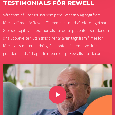
TESTIMONIALS FÖR REWELL
Vårt team på Storisell har som produktionsbolag tagit fram
företagsfilmer för Rewell. Tillsammans med vårdföretaget har
Storisell tagit fram testimonials där deras patienter berättar om
sina upplevelser (utan skript). Vi har även tagit fram filmer för
företagets internutbildning. Allt content är framtaget från
grunden med vårt egna filmteam enligt Rewells grafiska profil.
Play Video