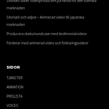
Storisell söker Videoproducent på heltid för den svenska
marknaden
Storisell och adjoe – Animerad video till japanska
marknaden
Producera starka kundcase med testimonialvideor
Fördelar med animerad video och förklaringsvideor
SIDOR
TJÄNSTER
ANIMATION
PRISLISTA
VOICES