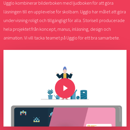
Ugglo kombinerar bilderboken med ljudboken för att göra
läsningen till en upplevelse för skolbarn. Ugglo har målet att göra
undervisning roligt och tillgängligt för alla. Storisell producerade
hela projektet från koncept, manus, inläsning, design och
animation. Vi vill tacka teamet på Ugglo för ett bra samarbete.
Play Video