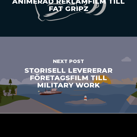
ANIMERAD REKLAMFILM TILL
FAT GRIPZ
NEXT POST
STORISELL LEVERERAR
FÖRETAGSFILM TILL
MILITARY WORK