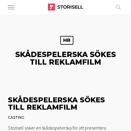
Menu
Skip
to
sear
main
content
HR
SKÅDESPELERSKA SÖKES
TILL REKLAMFILM
SKÅDESPELERSKA SÖKES
TILL REKLAMFILM
CASTING
Storisell söker en skådespelerska för att presentera