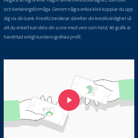
och betalningsförmåga. Genom några enkla klick kopplar du upp
dig via din bank. Kreditz beräknar därefter din kreditvärdighet så
att du enkelt kan dela din score med vem som helst. All grafik är
handritad enligt kundens grafiska profil.
Play Video