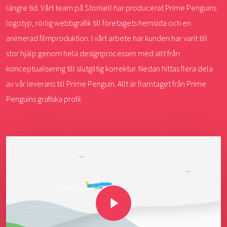
längre tid. Vårt team på Storisell har producerat Prime Penguins
logotyp, rörlig webbgrafik till företagets hemsida och en
animerad filmproduktion. I vårt arbete har kunden har varit till
stor hjälp genom hela designprocessen med allt från
konceptualisering till slutgiltig korrektur. Nedan hittas flera dela
av vår leverans till Prime Penguin. Allt är framtaget från Prime
Penguins grafiska profil.
Play Video