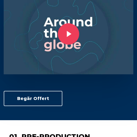
Play Video
Begär Offert
01. PRE-PRODUCTION