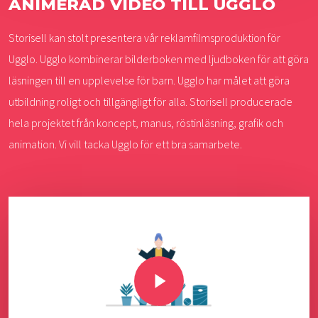
ANIMERAD VIDEO TILL UGGLO
Storisell kan stolt presentera vår reklamfilmsproduktion för
Ugglo. Ugglo kombinerar bilderboken med ljudboken för att göra
läsningen till en upplevelse för barn. Ugglo har målet att göra
utbildning roligt och tillgängligt för alla. Storisell producerade
hela projektet från koncept, manus, röstinläsning, grafik och
animation. Vi vill tacka Ugglo för ett bra samarbete.
Play Video