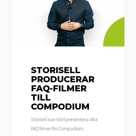
filmer
till
Compodium
STORISELL
PRODUCERAR
FAQ-FILMER
TILL
COMPODIUM
Storisell kan stolt presentera våra
FAQ filmer för Compodium.