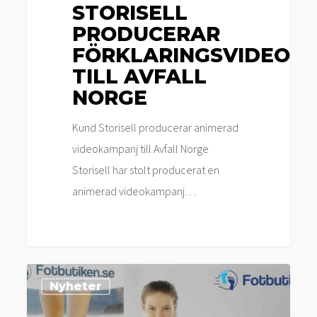
STORISELL
PRODUCERAR
FÖRKLARINGSVIDEO
TILL AVFALL
NORGE
Kund Storisell producerar animerad
videokampanj till Avfall Norge
Storisell har stolt producerat en
animerad videokampanj…
Storisell
Nyheter
producerar
produktfilmer