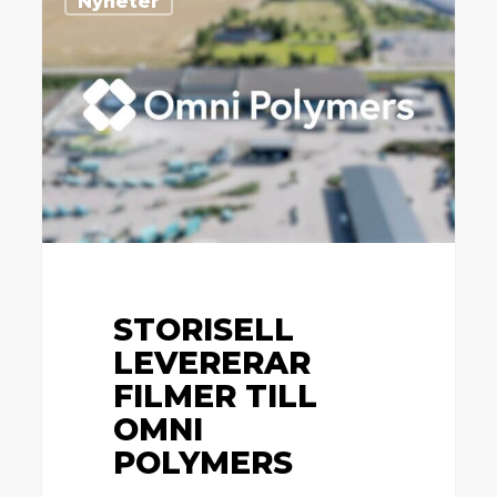
Nyheter
levererar
filmer
till
Omni
Polymers
STORISELL
LEVERERAR
FILMER TILL
OMNI
POLYMERS