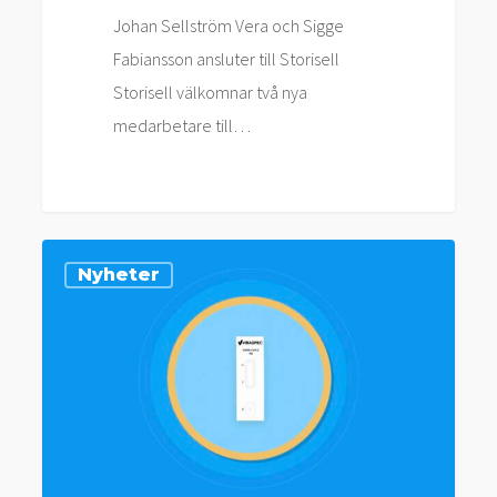
Johan Sellström Vera och Sigge
Fabiansson ansluter till Storisell
Storisell välkomnar två nya
medarbetare till…
Storisell
Nyheter
levererar
till
Aegirbio