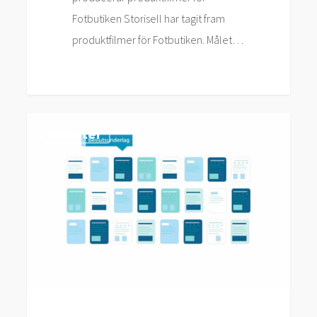
Fotbutiken Storisell har tagit fram
produktfilmer för Fotbutiken. Målet…
Storisell
Nyheter
levererar
animerad
reklamfilm
till
Oxceed