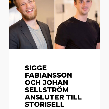
och
Johan
Sellström
ansluter
till
Storisell
SIGGE
FABIANSSON
OCH JOHAN
SELLSTRÖM
ANSLUTER TILL
STORISELL