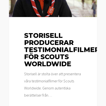
STORISELL
PRODUCERAR
TESTIMONIALFILMER
FÖR SCOUTS
WORLDWIDE
Storisell är stolta över att presentera
våra testimonialfilmer för Scouts
Worldwide. Genom autentiska
berättelser från…