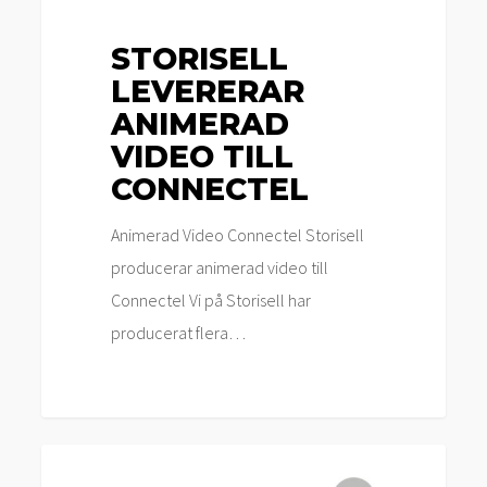
STORISELL
LEVERERAR
ANIMERAD
VIDEO TILL
CONNECTEL
Animerad Video Connectel Storisell
producerar animerad video till
Connectel Vi på Storisell har
producerat flera…
Storisell
Nyheter