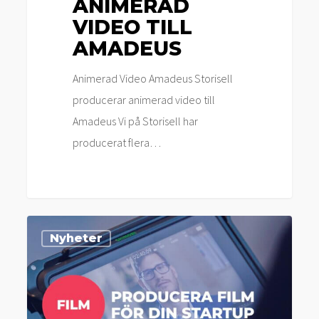
ANIMERAD
VIDEO TILL
AMADEUS
Animerad Video Amadeus Storisell
producerar animerad video till
Amadeus Vi på Storisell har
producerat flera…
Startup
Nyheter
Campaign
2023