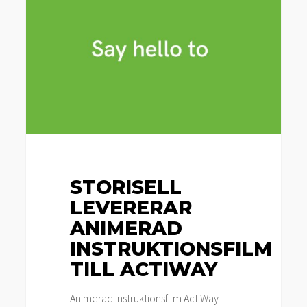
animerad
instruktionsfilm
till
Actiway
STORISELL
LEVERERAR
ANIMERAD
INSTRUKTIONSFILM
TILL ACTIWAY
Animerad Instruktionsfilm ActiWay