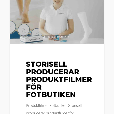
för
Fotbutiken
STORISELL
PRODUCERAR
PRODUKTFILMER
FÖR
FOTBUTIKEN
Produktfilmer Fotbutiken Storisell
producerar produktfilmer för