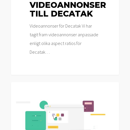
VIDEOANNONSER
TILL DECATAK
Videoannonser för Decatak Vi har
tagit fram videoannonser anpassade
enligt olika aspect ratios för
Decatak…
Storisell
Nyheter
levererar
animerad
video
till
Awaio