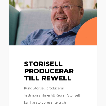
till
Rewell
STORISELL
PRODUCERAR
TILL REWELL
Kund Storisell producerar
testimonialfilmer till Rewell Storisell
kan här stolt presentera vår