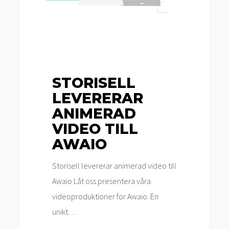
STORISELL
LEVERERAR
ANIMERAD
VIDEO TILL
AWAIO
Storisell levererar animerad video till
Awaio Låt oss presentera våra
videoproduktioner för Awaio. En
unikt…