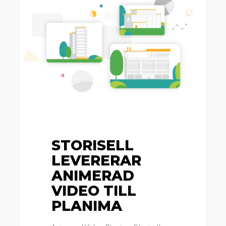
levererar
animerad
video
till
Planima
STORISELL
LEVERERAR
ANIMERAD
VIDEO TILL
PLANIMA