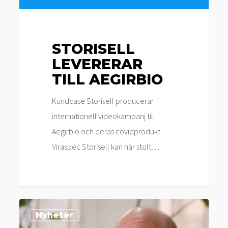
STORISELL
LEVERERAR
TILL AEGIRBIO
Kundcase Storisell producerar
internationell videokampanj till
Aegirbio och deras covidprodukt
Viraspec Storisell kan här stolt…
Storisell
Nyheter
producerar