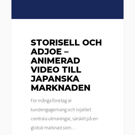
till
japanska
marknaden
STORISELL OCH
ADJOE –
ANIMERAD
VIDEO TILL
JAPANSKA
MARKNADEN
För många företag är
kundengagemang och lojalitet
centrala utmaningar, särskilt på en
global marknad som…