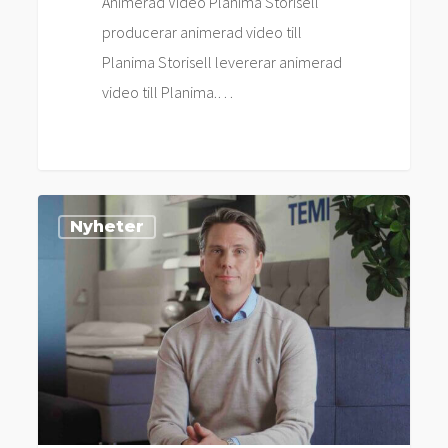
Animerad Video Planima Storisell
producerar animerad video till
Planima Storisell levererar animerad
video till Planima.…
Storisell
Nyheter
levererar
intervjuvideo
till
Tempur