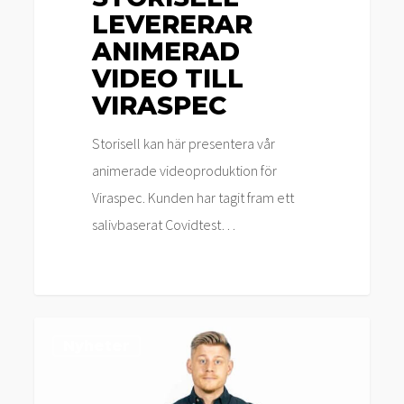
LEVERERAR
ANIMERAD
VIDEO TILL
VIRASPEC
Storisell kan här presentera vår
animerade videoproduktion för
Viraspec. Kunden har tagit fram ett
salivbaserat Covidtest…
Storisell
Nyheter
producerar
FAQ-