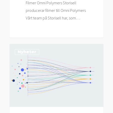
Filmer Omni Polymers Storisell
producerar filmer till Omni Polymers
Vårt team på Storisell har, som…
Storisell
Nyheter
levererar
animerad
video
till
Connectel