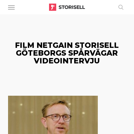
Menu
Skip
to
sear
main
content
FILM NETGAIN STORISELL
GÖTEBORGS SPÅRVÄGAR
VIDEOINTERVJU