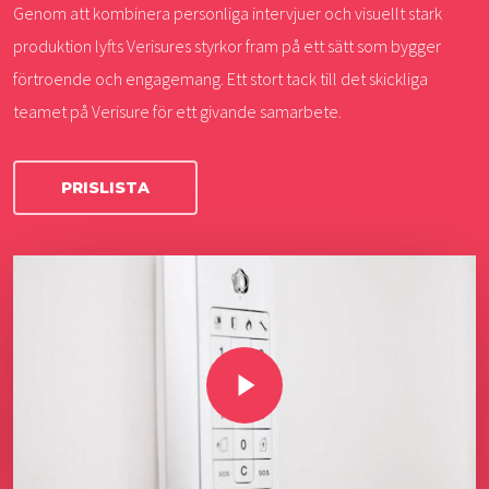
Genom att kombinera personliga intervjuer och visuellt stark
produktion lyfts Verisures styrkor fram på ett sätt som bygger
förtroende och engagemang. Ett stort tack till det skickliga
teamet på Verisure för ett givande samarbete.
PRISLISTA
Play Video