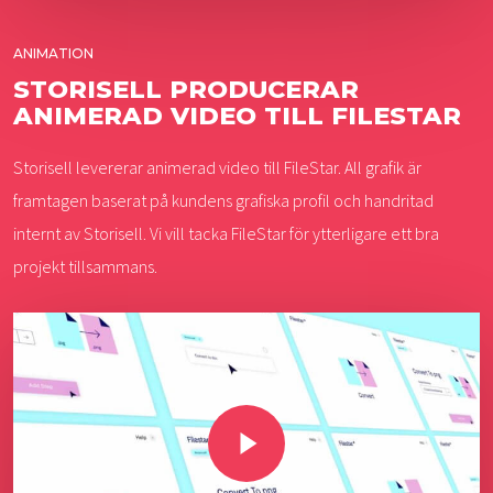
ANIMATION
STORISELL PRODUCERAR
ANIMERAD VIDEO TILL FILESTAR
Storisell levererar animerad video till FileStar. All grafik är
framtagen baserat på kundens grafiska profil och handritad
internt av Storisell. Vi vill tacka FileStar för ytterligare ett bra
projekt tillsammans.
Play Video