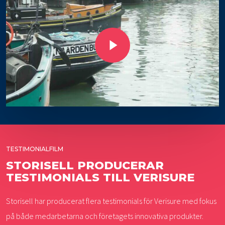
Play Video
TESTIMONIALFILM
STORISELL PRODUCERAR
TESTIMONIALS TILL VERISURE
Storisell har producerat flera testimonials för Verisure med fokus
på både medarbetarna och företagets innovativa produkter.