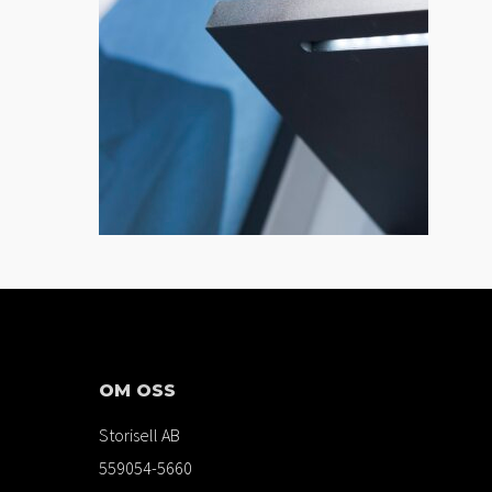
OM OSS
Storisell AB
559054-5660