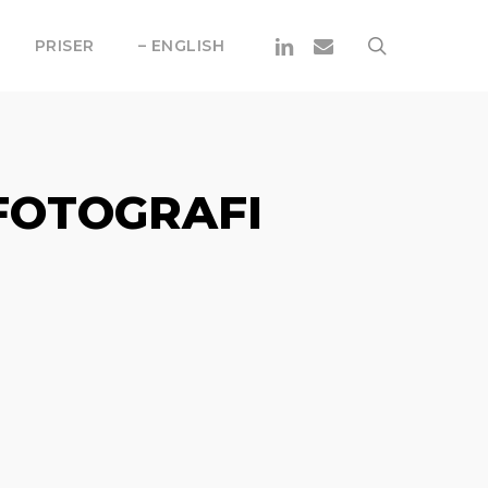
Linkedin
Email
search
PRISER
– ENGLISH
FOTOGRAFI