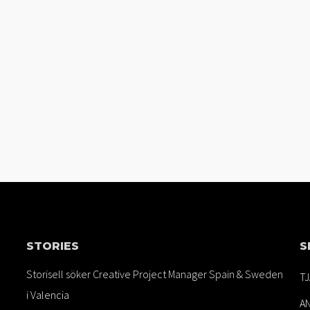
STORIES
S
Storisell söker Creative Project Manager Spain & Sweden
T
i Valencia
A