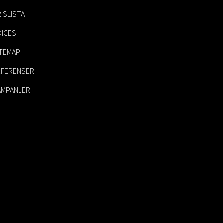
ISLISTA
OICES
ITEMAP
EFERENSER
AMPANJER