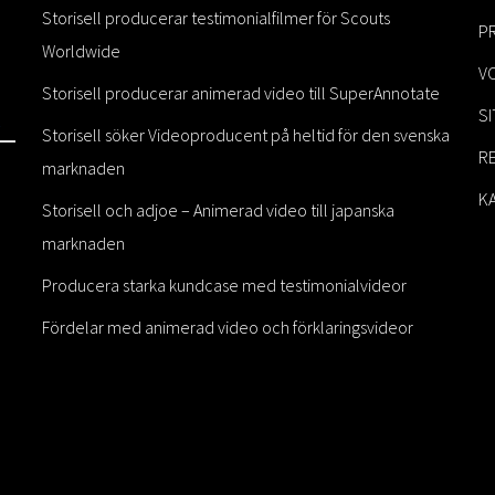
Storisell producerar testimonialfilmer för Scouts
PR
Worldwide
V
Storisell producerar animerad video till SuperAnnotate
S
Storisell söker Videoproducent på heltid för den svenska
R
marknaden
K
Storisell och adjoe – Animerad video till japanska
marknaden
Producera starka kundcase med testimonialvideor
Fördelar med animerad video och förklaringsvideor