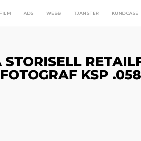
FILM
ADS
WEBB
TJÄNSTER
KUNDCASE
 STORISELL RETAIL
FOTOGRAF KSP .058