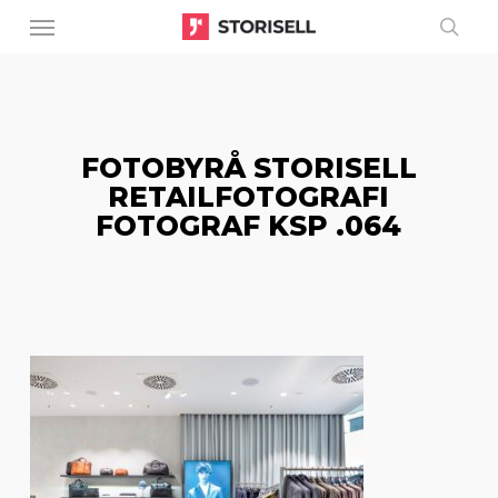
Menu
Skip
to
sear
main
content
FOTOBYRÅ STORISELL
RETAILFOTOGRAFI
FOTOGRAF KSP .064