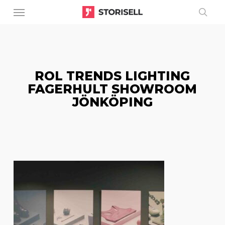
Menu
Skip
to
sear
main
content
ROL TRENDS LIGHTING
FAGERHULT SHOWROOM
JÖNKÖPING