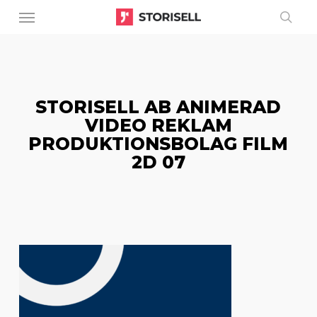
Menu
Skip
to
sear
main
content
STORISELL AB ANIMERAD
VIDEO REKLAM
PRODUKTIONSBOLAG FILM
2D 07