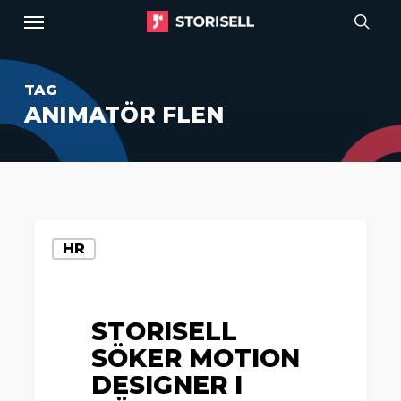
Menu
Skip
to
sear
main
TAG
content
ANIMATÖR FLEN
Storisell
HR
söker
motion
designer
STORISELL
i
SÖKER MOTION
Göteborg
DESIGNER I