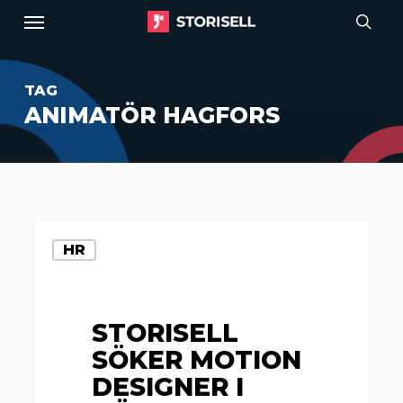
Menu
Skip
to
sear
main
TAG
content
ANIMATÖR HAGFORS
Storisell
HR
söker
motion
designer
STORISELL
i
SÖKER MOTION
Göteborg
DESIGNER I