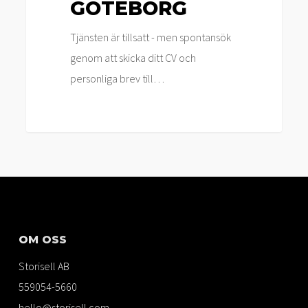
GÖTEBORG
Tjänsten är tillsatt - men spontansök
genom att skicka ditt CV och
personliga brev till…
OM OSS
Storisell AB
559054-5660
hello@storisell.com