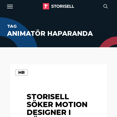
Menu
Skip
to
sear
main
TAG
content
ANIMATÖR HAPARANDA
Storisell
HR
söker
motion
designer
STORISELL
i
SÖKER MOTION
Göteborg
DESIGNER I