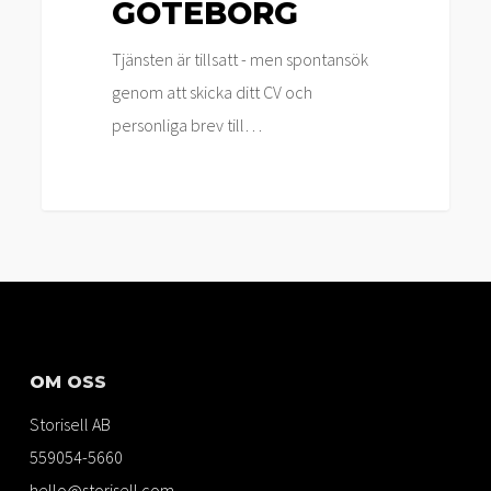
GÖTEBORG
Tjänsten är tillsatt - men spontansök
genom att skicka ditt CV och
personliga brev till…
OM OSS
Storisell AB
559054-5660
hello@storisell.com