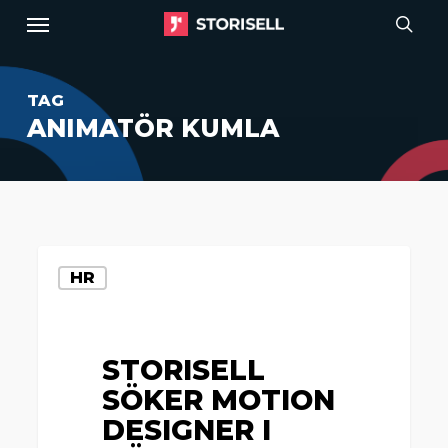
Menu
Skip
to
sear
main
TAG
content
ANIMATÖR KUMLA
Storisell
HR
söker
motion
designer
STORISELL
i
SÖKER MOTION
Göteborg
DESIGNER I