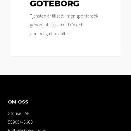
GÖTEBORG
Tjänsten är tillsatt - men spontansök
genom att skicka ditt CV och
personliga brev till…
OM OSS
Storisell AB
559054-5660
hello@storisell.com