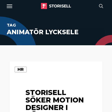
Menu
Skip
to
sear
main
TAG
content
ANIMATÖR LYCKSELE
Storisell
HR
söker
motion
designer
STORISELL
i
SÖKER MOTION
Göteborg
DESIGNER I