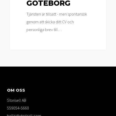
GÖTEBORG
Tjänsten är tillsatt - men spontansök
genom att skicka ditt CV och
personliga brev till…
OM OSS
Storisell AB
559054-5660
hello@storisell.com