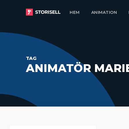
Skip
HEM
ANIMATION
to
main
content
TAG
ANIMATÖR MARI