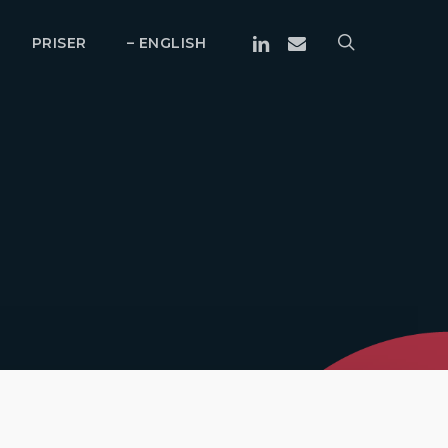
Linkedin
Email
search
PRISER
– ENGLISH