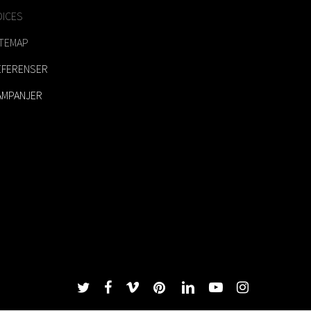
OICES
ITEMAP
EFERENSER
AMPANJER
twitter
facebook
vimeo
pinterest
linkedin
youtube
instagram