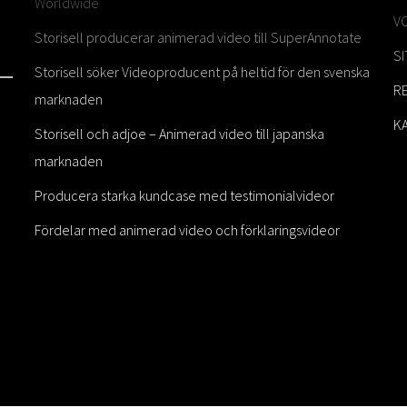
Worldwide
V
Storisell producerar animerad video till SuperAnnotate
S
Storisell söker Videoproducent på heltid för den svenska
R
marknaden
K
Storisell och adjoe – Animerad video till japanska
marknaden
Producera starka kundcase med testimonialvideor
Fördelar med animerad video och förklaringsvideor