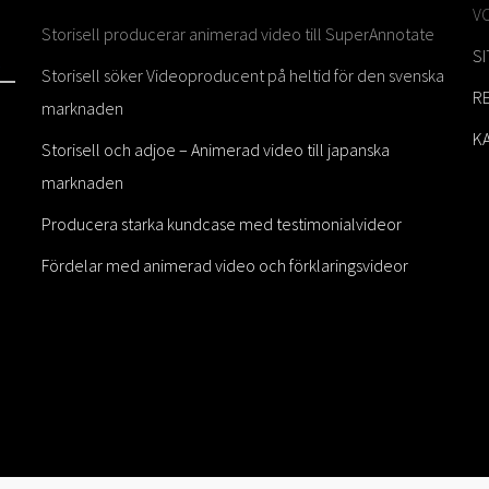
V
Storisell producerar animerad video till SuperAnnotate
S
Storisell söker Videoproducent på heltid för den svenska
R
marknaden
K
Storisell och adjoe – Animerad video till japanska
marknaden
Producera starka kundcase med testimonialvideor
Fördelar med animerad video och förklaringsvideor