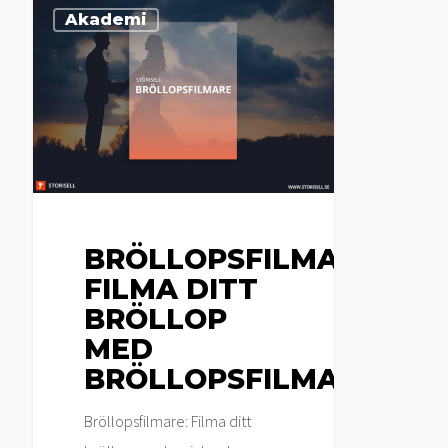
Bröllopsfilmare:
Akademi
Filma
ditt
bröllop
med
bröllopsfilmare
BRÖLLOPSFILMARE:
FILMA DITT
BRÖLLOP
MED
BRÖLLOPSFILMARE
Bröllopsfilmare: Filma ditt