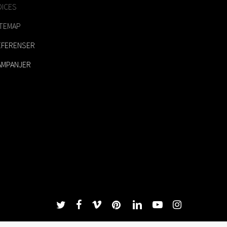
OICES
ITEMAP
EFERENSER
AMPANJER
twitter
facebook
vimeo
pinterest
linkedin
youtube
instagram