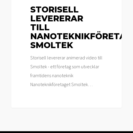
STORISELL
LEVERERAR
TILL
NANOTEKNIKFÖRETAG
SMOLTEK
Storisell levererar animerad video till
Smoltek - ett företag som utvecklar
framtidens nanoteknik
Nanoteknikföretaget Smoltek…