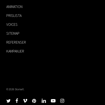
ANIMATION
PRISLISTA
VOICES
SITEMAP
REFERENSER
KAMPANJER
© 2026 Storisell.
twitter
facebook
vimeo
pinterest
linkedin
youtube
instagram