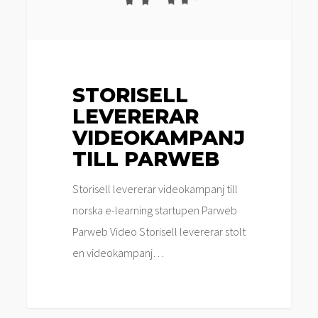
STORISELL
LEVERERAR
VIDEOKAMPANJ
TILL PARWEB
Storisell levererar videokampanj till
norska e-learning startupen Parweb
Parweb Video Storisell levererar stolt
en videokampanj…