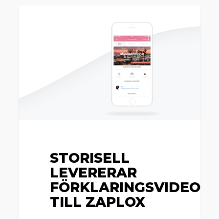
Storisell
Nyheter
levererar
förklaringsvideo
till
Zaplox
STORISELL
LEVERERAR
FÖRKLARINGSVIDEO
TILL ZAPLOX