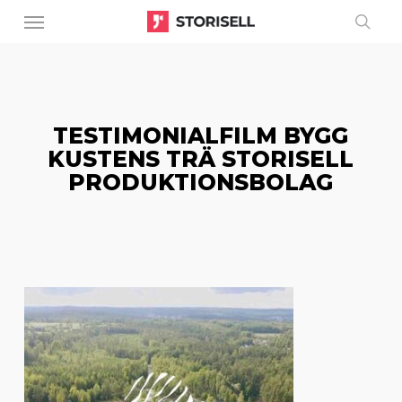
Menu
Skip
to
sear
main
content
TESTIMONIALFILM BYGG
KUSTENS TRÄ STORISELL
PRODUKTIONSBOLAG