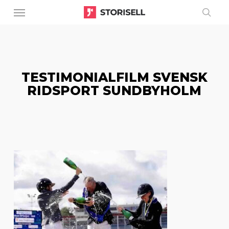
Menu
Skip
to
sear
main
content
TESTIMONIALFILM SVENSK
RIDSPORT SUNDBYHOLM