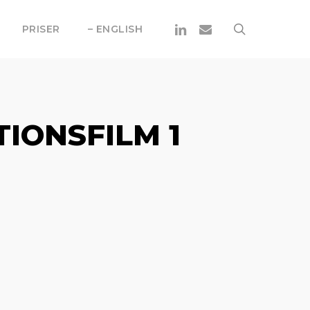
Linkedin
Email
search
PRISER
– ENGLISH
IONSFILM 1