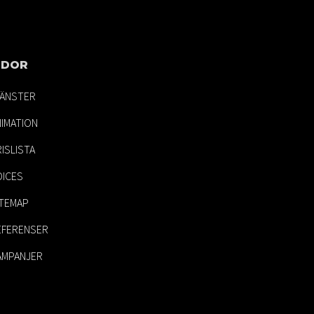
IDOR
JÄNSTER
NIMATION
ISLISTA
OICES
ITEMAP
EFERENSER
AMPANJER