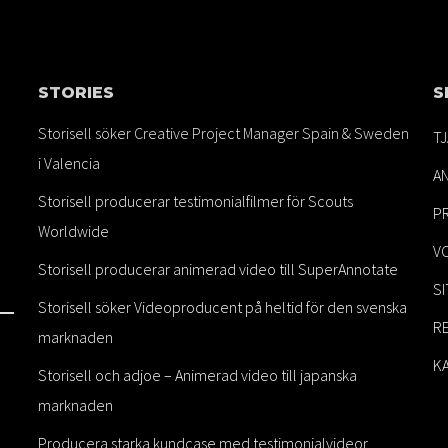
STORIES
S
Storisell söker Creative Project Manager Spain & Sweden
T
i Valencia
A
Storisell producerar testimonialfilmer för Scouts
PR
Worldwide
V
Storisell producerar animerad video till SuperAnnotate
S
Storisell söker Videoproducent på heltid för den svenska
R
marknaden
K
Storisell och adjoe – Animerad video till japanska
marknaden
Producera starka kundcase med testimonialvideor