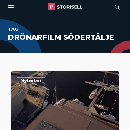
Menu
Skip
to
sear
main
TAG
content
DRÖNARFILM SÖDERTÄLJE
Storisell
Nyheter
producerar
videokampanj
för
Vindö
Marin