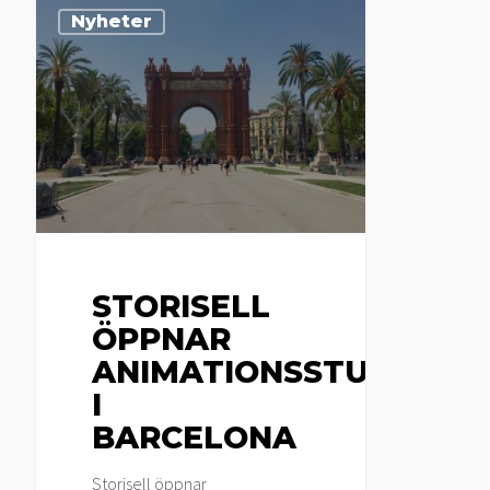
Storisell
Nyheter
öppnar
animationsstudio
i
Barcelona
STORISELL
ÖPPNAR
ANIMATIONSSTUDIO
I
BARCELONA
Storisell öppnar