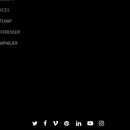
OICES
ITEMAP
EFERENSER
AMPANJER
twitter
facebook
vimeo
pinterest
linkedin
youtube
instagram