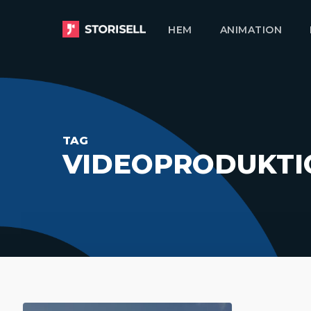
Skip
HEM
ANIMATION
to
main
content
TAG
VIDEOPRODUKTI