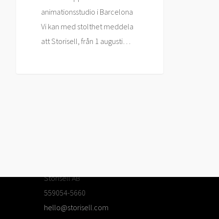
animationsstudio i Barcelona
Vi kan med stolthet meddela
att Storisell, från 1 augusti…
OM OSS
Storisell AB
559054-5660
hello@storisell.com