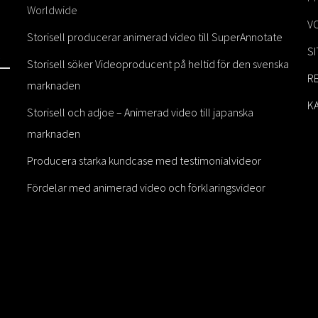
Worldwide
V
Storisell producerar animerad video till SuperAnnotate
S
Storisell söker Videoproducent på heltid för den svenska
R
marknaden
K
Storisell och adjoe – Animerad video till japanska
marknaden
Producera starka kundcase med testimonialvideor
Fördelar med animerad video och förklaringsvideor