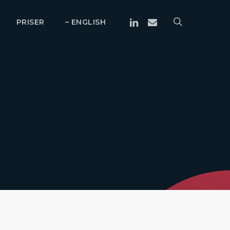
Linkedin
Email
search
PRISER
– ENGLISH