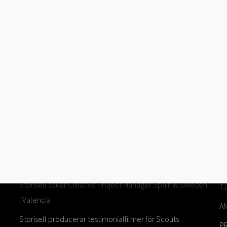
STORIES
S
Storisell söker Creative Project Manager Spain & Sweden
T
i Valencia
A
Storisell producerar testimonialfilmer för Scouts
PR