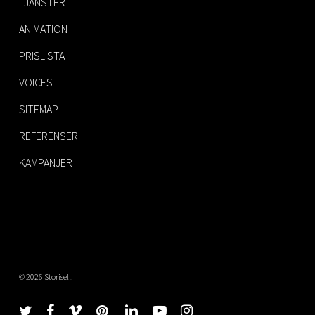
TJÄNSTER
ANIMATION
PRISLISTA
VOICES
SITEMAP
REFERENSER
KAMPANJER
© 2026 Storisell.
twitter
facebook
vimeo
pinterest
linkedin
youtube
instagram