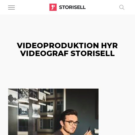
Menu
Skip
to
sear
main
content
VIDEOPRODUKTION HYR
VIDEOGRAF STORISELL