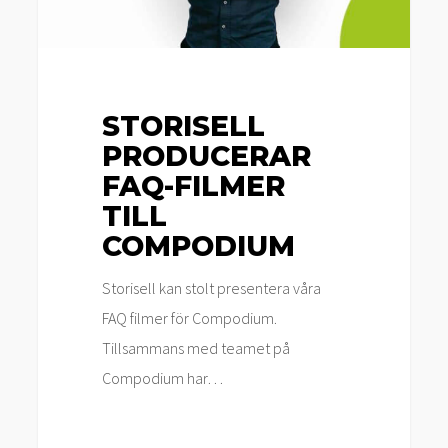
STORISELL
PRODUCERAR
FAQ-FILMER
TILL
COMPODIUM
Storisell kan stolt presentera våra
FAQ filmer för Compodium.
Tillsammans med teamet på
Compodium har…