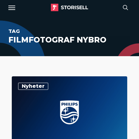
Menu
Skip
to
sear
main
TAG
content
FILMFOTOGRAF NYBRO
Storisell
Nyheter
levererar
rekryteringsfilm
till
Philips