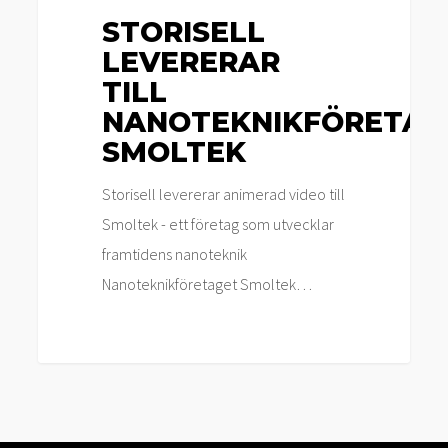
STORISELL
LEVERERAR
TILL
NANOTEKNIKFÖRETAG
SMOLTEK
Storisell levererar animerad video till
Smoltek - ett företag som utvecklar
framtidens nanoteknik
Nanoteknikföretaget Smoltek…