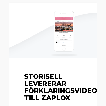
Storisell
Nyheter
levererar
förklaringsvideo
till
Zaplox
STORISELL
LEVERERAR
FÖRKLARINGSVIDEO
TILL ZAPLOX