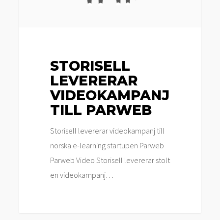
STORISELL
LEVERERAR
VIDEOKAMPANJ
TILL PARWEB
Storisell levererar videokampanj till
norska e-learning startupen Parweb
Parweb Video Storisell levererar stolt
en videokampanj…