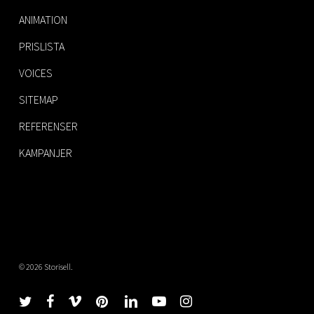
ANIMATION
PRISLISTA
VOICES
SITEMAP
REFERENSER
KAMPANJER
© 2026 Storisell.
twitter
facebook
vimeo
pinterest
linkedin
youtube
instagram