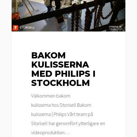
BAKOM
KULISSERNA
MED PHILIPS I
STOCKHOLM
Välkommen bakom
kulisserna hos Storisell Bakom
kulisserna | Philips Vårt team på
Storisell har genomfört ytterligare en
videoproduktion…