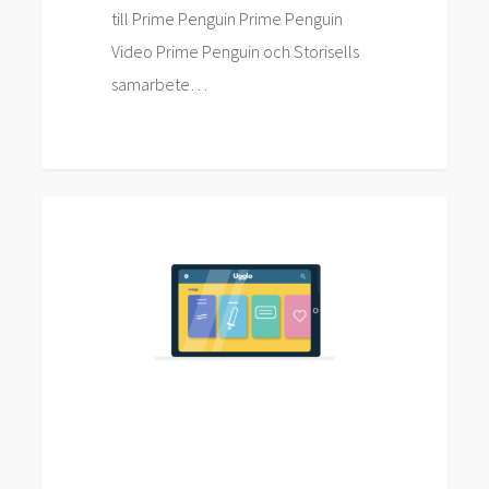
till Prime Penguin Prime Penguin
Video Prime Penguin och Storisells
samarbete…
Storisell
Nyheter
levererar
filmproduktion
till
Ugglo