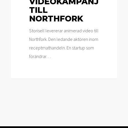
VIDEOKAMPANJ
TILL
NORTHFORK
Storisell levererar animerad video till
Northfork. Den ledande aktören inom
receptmathandeln. En startup som
förändrar…