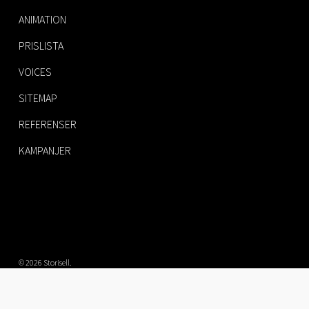
ANIMATION
PRISLISTA
VOICES
SITEMAP
REFERENSER
KAMPANJER
© 2026 Storisell.
twitter
facebook
vimeo
pinterest
linkedin
youtube
instagram