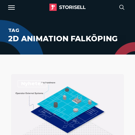
Menu
Skip
to
sear
main
TAG
content
2D ANIMATION FALKÖPING
Storisell
Nyheter
producerar
animationsfilm
till
Seliro