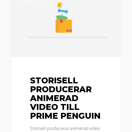
producerar
animerad
video
till
Prime
Penguin
STORISELL
PRODUCERAR
ANIMERAD
VIDEO TILL
PRIME PENGUIN
Storisell producerar animerad video