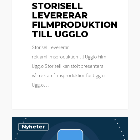
STORISELL
LEVERERAR
FILMPRODUKTION
TILL UGGLO
Storisell levererar
reklamfilmsproduktion till Ugglo Film
Ugglo Storisell kan stolt presentera
vår reklamfilmsproduktion för Ugglo.
Ugglo…
Storisell
Nyheter
levererar
2D