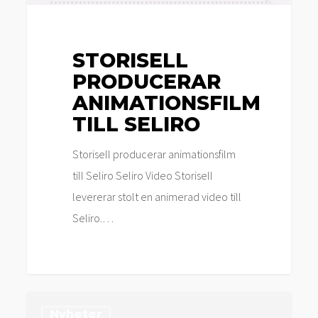
STORISELL
PRODUCERAR
ANIMATIONSFILM
TILL SELIRO
Storisell producerar animationsfilm
till Seliro Seliro Video Storisell
levererar stolt en animerad video till
Seliro.…
Storisell
Nyheter