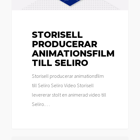
STORISELL
PRODUCERAR
ANIMATIONSFILM
TILL SELIRO
Storisell producerar animationsfilm
till Seliro Seliro Video Storisell
levererar stolt en animerad video till
Seliro.…