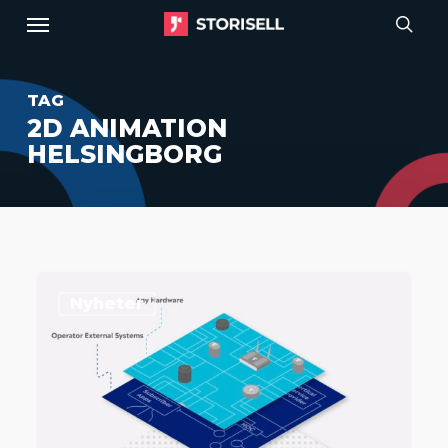
Menu
Skip
to
sear
main
TAG
content
2D ANIMATION
HELSINGBORG
Storisell
Nyheter
producerar
animationsfilm
till
Seliro