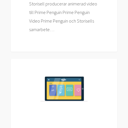
Storisell producerar animerad video
till Prime Penguin Prime Penguin
Video Prime Penguin och Storisells
samarbete…
Storisell
Nyheter
levererar
filmproduktion
till
Ugglo