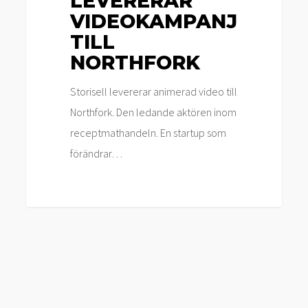
LEVERERAR
VIDEOKAMPANJ
TILL
NORTHFORK
Storisell levererar animerad video till
Northfork. Den ledande aktören inom
receptmathandeln. En startup som
förändrar…