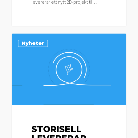
levererar ett nytt 2D-projekt till…
Storisell
Nyheter
levererar
videokampanj
till
Northfork
STORISELL