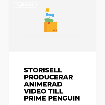
Storisell
Nyheter
producerar
animerad
video
till
Prime
Penguin
STORISELL
PRODUCERAR
ANIMERAD
VIDEO TILL
PRIME PENGUIN