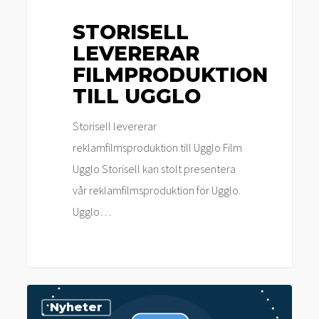
STORISELL
LEVERERAR
FILMPRODUKTION
TILL UGGLO
Storisell levererar
reklamfilmsproduktion till Ugglo Film
Ugglo Storisell kan stolt presentera
vår reklamfilmsproduktion för Ugglo.
Ugglo…
Storisell
Nyheter
levererar