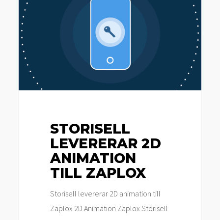
2D
animation
till
Zaplox
STORISELL
LEVERERAR 2D
ANIMATION
TILL ZAPLOX
Storisell levererar 2D animation till
Zaplox 2D Animation Zaplox Storisell