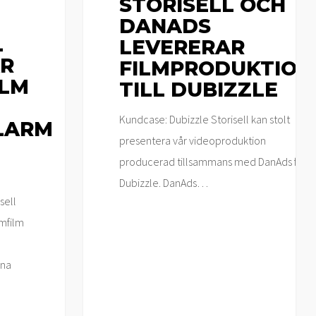
STORISELL OCH
DANADS
L
LEVERERAR
R
FILMPRODUKTION
ILM
TILL DUBIZZLE
Kundcase: Dubizzle Storisell kan stolt
LARM
presentera vår videoproduktion
producerad tillsammans med DanAds för
Dubizzle. DanAds…
sell
mfilm
nna