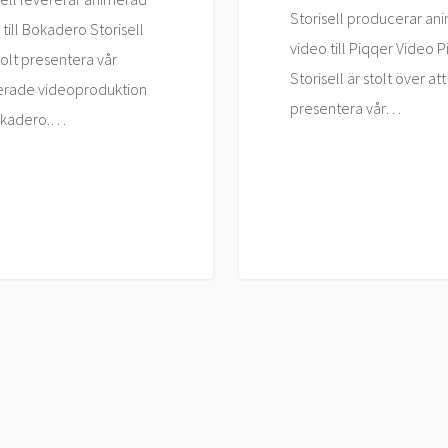
Storisell producerar an
 till Bokadero Storisell
video till Piqqer Video 
tolt presentera vår
Storisell är stolt över att
rade videoproduktion
presentera vår…
Bokadero.…