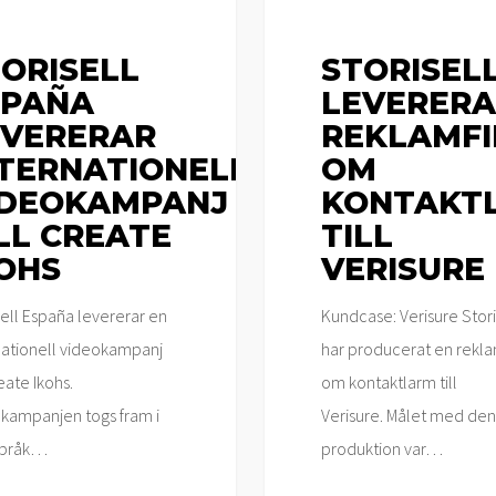
ORISELL
STORISEL
SPAÑA
LEVERERA
EVERERAR
REKLAMF
NTERNATIONELL
OM
IDEOKAMPANJ
KONTAKT
LL CREATE
TILL
OHS
VERISURE
sell España levererar en
Kundcase: Verisure Stori
nationell videokampanj
har producerat en rekla
reate Ikohs.
om kontaktlarm till
kampanjen togs fram i
Verisure. Målet med de
språk…
produktion var…