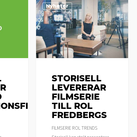
Storisell
Nyheter
levererar
filmserie
till
ROL
Fredbergs
L
STORISELL
R
LEVERERAR
D
FILMSERIE
IONSFILM
TILL ROL
FREDBERGS
FILMSERIE ROL TRENDS