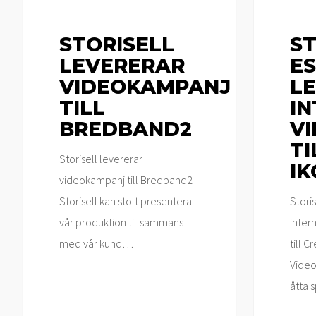
Ikohs
STORISELL
ST
LEVERERAR
E
VIDEOKAMPANJ
L
TILL
I
BREDBAND2
V
TI
Storisell levererar
IK
videokampanj till Bredband2
Storisell kan stolt presentera
Stori
vår produktion tillsammans
inter
med vår kund…
till C
Video
åtta 