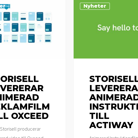
Storisell
er
Nyheter
levererar
animerad
instruktionsfilm
till
Actiway
ORISELL
STORISEL
EVERERAR
LEVERERA
NIMERAD
ANIMERA
EKLAMFILM
INSTRUKT
LL OXCEED
TILL
ACTIWAY
Storisell producerar