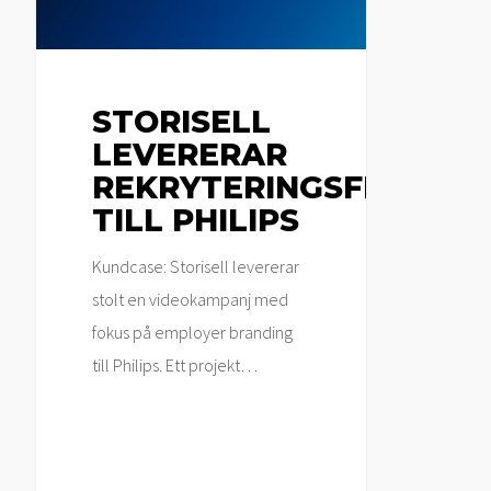
STORISELL
LEVERERAR
OM OSS
REKRYTERINGSFILM
Storisell AB
TILL PHILIPS
559054-5660
hello@storisell.com
Kundcase: Storisell levererar
+46(0)10-205 1616
stolt en videokampanj med
fokus på employer branding
till Philips. Ett projekt…