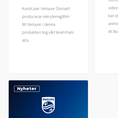
video
Kundcase: Verisure Storisell
kan s
producerar rekryteringsfilm
anime
till Verisure. I denna
till 
produktion tog vårt team fram
alla…
Storisell
Nyheter
levererar
rekryteringsfilm
till
Philips