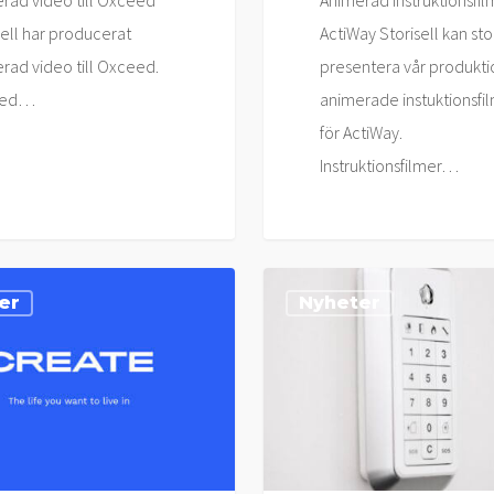
rad video till Oxceed
Animerad Instruktionsfil
sell har producerat
ActiWay Storisell kan sto
rad video till Oxceed.
presentera vår produkti
eed…
animerade instuktionsfi
för ActiWay.
Instruktionsfilmer…
Storisell
er
Nyheter
levererar
reklamfilm
om
j
kontaktlarm
till
Verisure