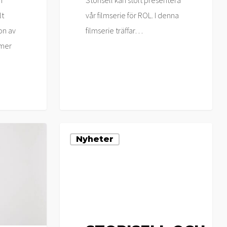
m
Storisell kan stolt presentera
lt
vår filmserie för ROL. I denna
on av
filmserie träffar…
lmer
Storisell
Nyheter
och
DanAds
levererar
filmproduktion
till
Dubizzle