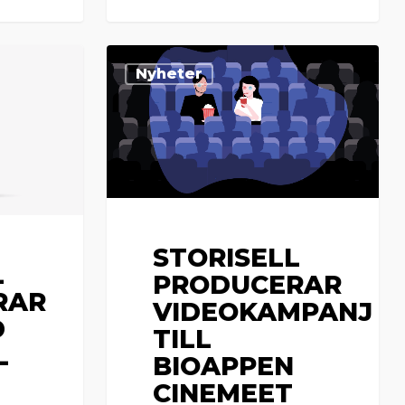
Storisell
Nyheter
producerar
videokampanj
till
bioappen
Cinemeet
STORISELL
L
PRODUCERAR
RAR
VIDEOKAMPANJ
D
TILL
L
BIOAPPEN
CINEMEET