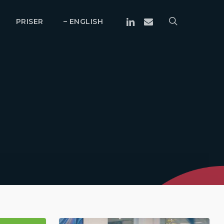
Linkedin
Email
search
PRISER
– ENGLISH