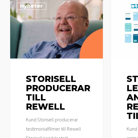
Storisell
Storisell
Nyheter
Nyhet
producerar
levererar
till
animerad
Rewell
reklamfilm
till
Oxceed
STORISELL
ST
PRODUCERAR
L
TILL
A
REWELL
R
TI
Kund Storisell producerar
testimonialfilmer till Rewell
Kund 