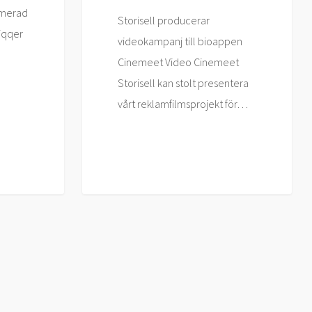
imerad
Storisell producerar
Piqqer
videokampanj till bioappen
Cinemeet Video Cinemeet
Storisell kan stolt presentera
vårt reklamfilmsprojekt för…