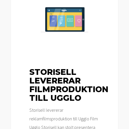
levererar
filmproduktion
till
Ugglo
STORISELL
LEVERERAR
FILMPRODUKTION
TILL UGGLO
Storisell levererar
reklamfilmsproduktion till Ugglo Film
Ugglo Storisell kan stolt presentera