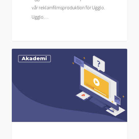
vår reklamfilmsproduktion för Ugglo.
Ugglo…
Animerad
Akademi
Video
för
Startups
–
En
Guide