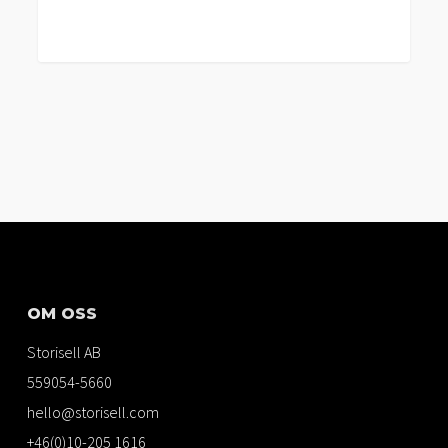
OM OSS
Storisell AB
559054-5660
hello@storisell.com
+46(0)10-205 1616