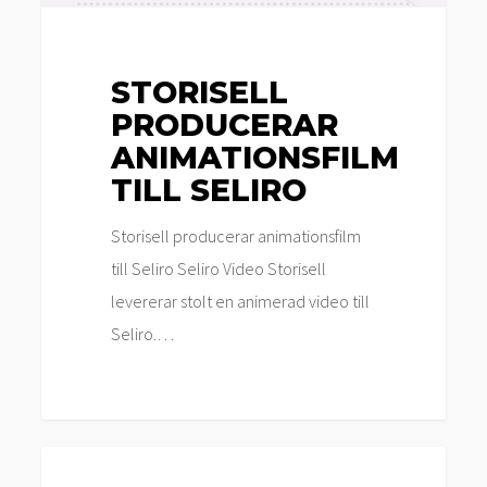
STORISELL
PRODUCERAR
ANIMATIONSFILM
TILL SELIRO
Storisell producerar animationsfilm
till Seliro Seliro Video Storisell
levererar stolt en animerad video till
Seliro.…
Storisell
Nyheter