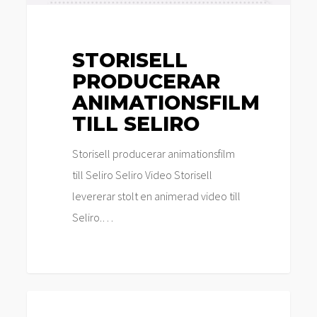
STORISELL
PRODUCERAR
ANIMATIONSFILM
TILL SELIRO
Storisell producerar animationsfilm
till Seliro Seliro Video Storisell
levererar stolt en animerad video till
Seliro.…
Storisell
Nyheter