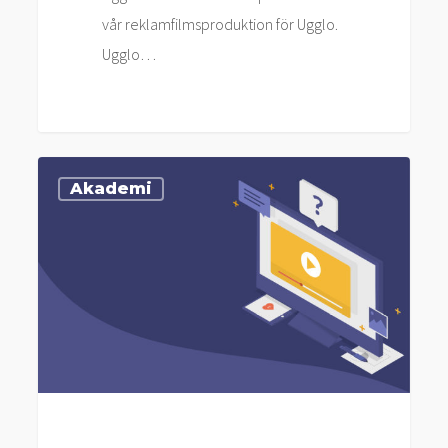
vår reklamfilmsproduktion för Ugglo.
Ugglo…
Animerad
Akademi
Video
för
Startups
–
En
Guide