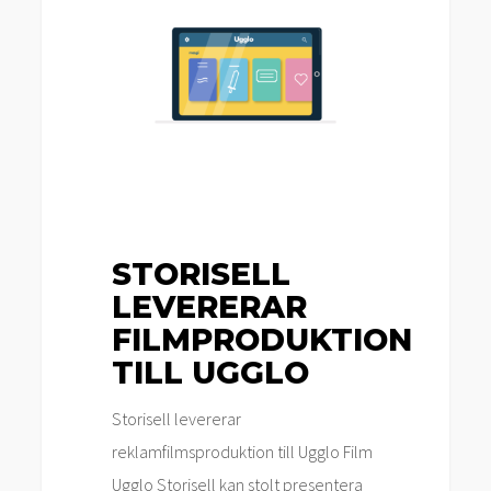
levererar
filmproduktion
till
Ugglo
STORISELL
LEVERERAR
FILMPRODUKTION
TILL UGGLO
Storisell levererar
reklamfilmsproduktion till Ugglo Film
Ugglo Storisell kan stolt presentera