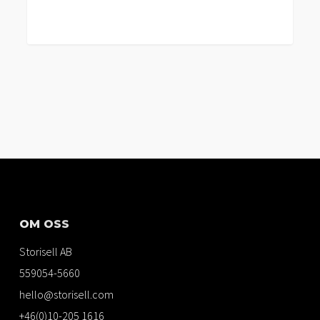
OM OSS
Storisell AB
559054-5660
hello@storisell.com
+46(0)10-205 1616