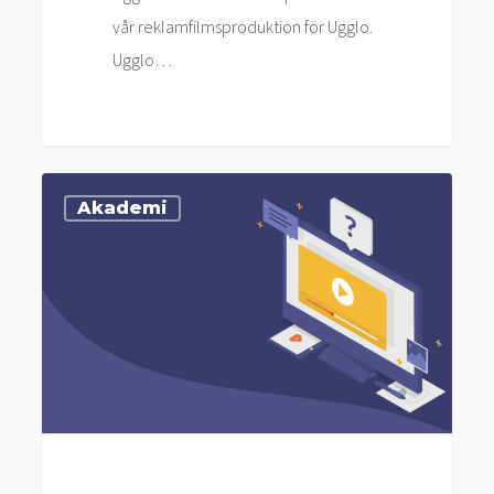
vår reklamfilmsproduktion för Ugglo.
Ugglo…
Animerad
Akademi
Video
för
Startups
–
En
Guide