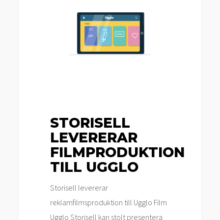
levererar
filmproduktion
till
Ugglo
STORISELL
LEVERERAR
FILMPRODUKTION
TILL UGGLO
Storisell levererar
reklamfilmsproduktion till Ugglo Film
Ugglo Storisell kan stolt presentera