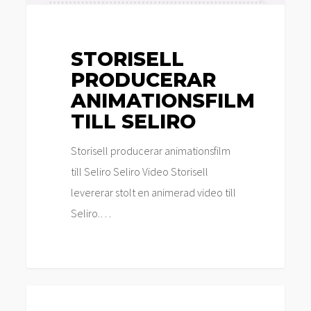
STORISELL
PRODUCERAR
ANIMATIONSFILM
TILL SELIRO
Storisell producerar animationsfilm
till Seliro Seliro Video Storisell
levererar stolt en animerad video till
Seliro.…
Storisell
Nyheter